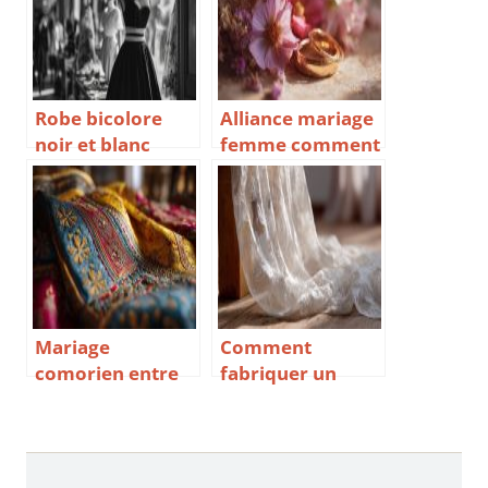
Robe bicolore
Alliance mariage
noir et blanc
femme comment
l’alliance du chic
choisir un bijou
et de l’élégance
unique entre
pour toutes les
tradition or
silhouettes
diamant et
design moderne
Mariage
Comment
comorien entre
fabriquer un
tradition,
voile de mariée
coutumes et
étape par étape
cérémonies
avec astuces de
fastueuses dans
couture et choix