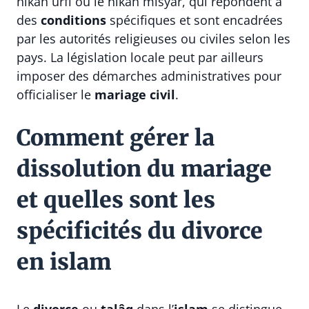
nikah urfi ou le nikah misyar, qui répondent à
des
conditions
spécifiques et sont encadrées
par les autorités religieuses ou civiles selon les
pays. La législation locale peut par ailleurs
imposer des démarches administratives pour
officialiser le
mariage civil
.
Comment gérer la
dissolution du mariage
et quelles sont les
spécificités du divorce
en islam
Le
divorce
ou
talâq
dans l’
islam
se distingue