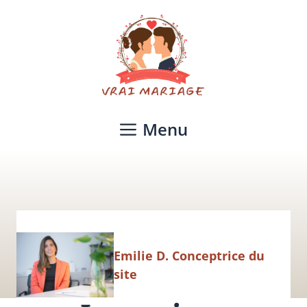
Aller
au
contenu
Menu
Emilie D. Conceptrice du
site