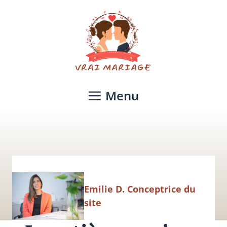
Aller
au
contenu
Menu
Emilie D. Conceptrice du
site