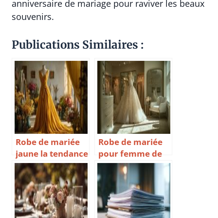
anniversaire de mariage pour raviver les beaux
souvenirs.
Publications Similaires :
Robe de mariée
Robe de mariée
jaune la tendance
pour femme de
lumineuse pour
50 ans choisir une
un mariage
tenue élégante et
original et plein
adaptée à la
de joie
morphologie