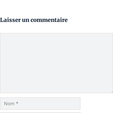
Laisser un commentaire
Commentaire
Nom