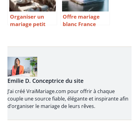
Organiser un
Offre mariage
mariage petit
blanc France
budget pour 100
comprendre les
personnes en
enjeux la
2025 les solutions
législation et les
pour un mariage
risques liés aux
économique
unions de façade
réussi
Emilie D. Conceptrice du site
J’ai créé VraiMariage.com pour offrir à chaque
couple une source fiable, élégante et inspirante afin
d’organiser le mariage de leurs rêves.