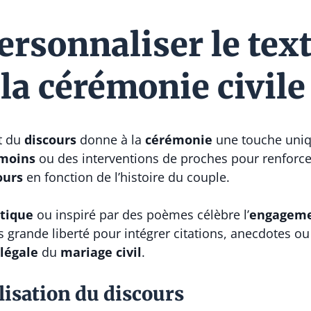
sonnaliser le texte
la cérémonie civile
t du
discours
donne à la
cérémonie
une touche uniqu
moins
ou des interventions de proches pour renforcer
ours
en fonction de l’histoire du couple.
tique
ou inspiré par des poèmes célèbre l’
engagem
s grande liberté pour intégrer citations, anecdotes o
légale
du
mariage civil
.
isation du discours