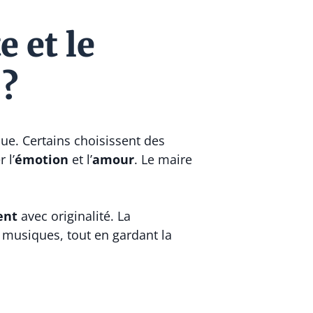
 et le
 ?
e. Certains choisissent des
 l’
émotion
et l’
amour
. Le maire
ent
avec originalité. La
u musiques, tout en gardant la