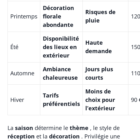
Décoration
Risques de
Printemps
florale
120
pluie
abondante
Disponibilité
Haute
Été
des lieux en
150
demande
extérieur
Ambiance
Jours plus
Automne
110
chaleureuse
courts
Moins de
Tarifs
Hiver
choix pour
90 
préférentiels
l’extérieur
La
saison
détermine le
thème
, le style de
réception
et la
décoration
. Privilégie une