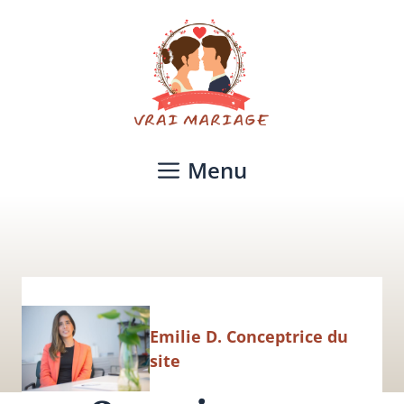
Aller
au
contenu
Menu
Emilie D. Conceptrice du
site