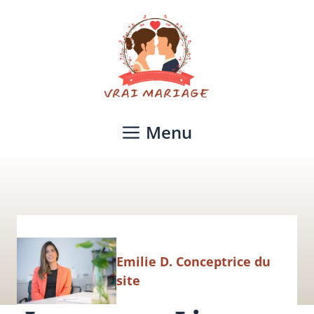
Aller
au
contenu
Menu
Emilie D. Conceptrice du
site